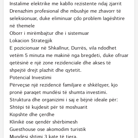
Instalime elektrike me kabllo rezistente ndaj zjarrit
Drenazhim profesional dhe mbushje me zhavorr të
seleksionuar, duke eliminuar çdo problem lagështire
në themele
Oborr i mirëmbajtur dhe i sistemuar
Lokacion Strategjik
E pozicionuar në Shkallnur, Durrës, vila ndodhet
vetëm 5 minuta me makinë nga bregdeti, duke ofruar
qetësinë e një zone rezidenciale dhe akses të
shpejtë drejt plazhit dhe qytetit.
Potencial Investimi
Përveçse një rezidencë familjare e shkëlqyer, kjo
pronë paraqet mundësi të shumta investimi.
Struktura dhe organizimi i saj e bëjnë ideale për:
Shtëpi të kujdesit për të moshuarit
Kopshte dhe çerdhe
Klinikë ose qendër shërbimesh
Guesthouse ose akomodim turistik
Mundësi shtimi 3 kate të tjera.