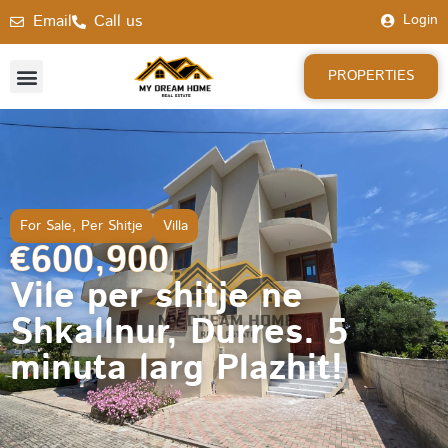
Email
Call us
Login
PROPERTIES
For Sale
,
Per Shitje
Villa
€600,900
Vile per shitje ne
Shkallnur, Durres. 5
minuta larg Plazhit!