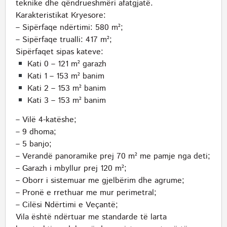
teknike dhe qëndrueshmëri afatgjatë.
Karakteristikat Kryesore:
– Sipërfaqe ndërtimi: 580 m²;
– Sipërfaqe trualli: 417 m²;
Sipërfaqet sipas kateve:
Kati 0 – 121 m² garazh
Kati 1 – 153 m² banim
Kati 2 – 153 m² banim
Kati 3 – 153 m² banim
– Vilë 4-katëshe;
– 9 dhoma;
– 5 banjo;
– Verandë panoramike prej 70 m² me pamje nga deti;
– Garazh i mbyllur prej 120 m²;
– Oborr i sistemuar me gjelbërim dhe agrume;
– Pronë e rrethuar me mur perimetral;
– Cilësi Ndërtimi e Veçantë;
Vila është ndërtuar me standarde të larta