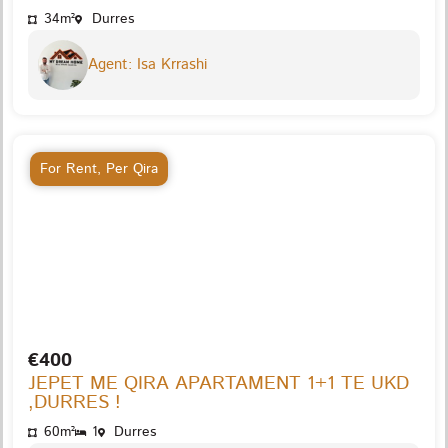
34m²
Durres
Agent: Isa Krrashi
For Rent
,
Per Qira
€400
JEPET ME QIRA APARTAMENT 1+1 TE UKD
,DURRES !
60m²
1
Durres