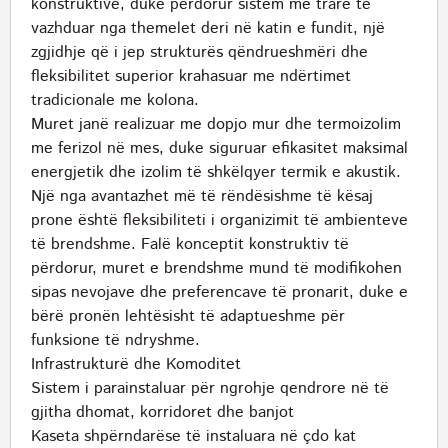
konstruktive, duke përdorur sistem me trarë të
vazhduar nga themelet deri në katin e fundit, një
zgjidhje që i jep strukturës qëndrueshmëri dhe
fleksibilitet superior krahasuar me ndërtimet
tradicionale me kolona.
Muret janë realizuar me dopjo mur dhe termoizolim
me ferizol në mes, duke siguruar efikasitet maksimal
energjetik dhe izolim të shkëlqyer termik e akustik.
Një nga avantazhet më të rëndësishme të kësaj
prone është fleksibiliteti i organizimit të ambienteve
të brendshme. Falë konceptit konstruktiv të
përdorur, muret e brendshme mund të modifikohen
sipas nevojave dhe preferencave të pronarit, duke e
bërë pronën lehtësisht të adaptueshme për
funksione të ndryshme.
Infrastrukturë dhe Komoditet
Sistem i parainstaluar për ngrohje qendrore në të
gjitha dhomat, korridoret dhe banjot
Kaseta shpërndarëse të instaluara në çdo kat