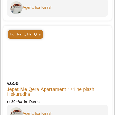
Agent: Isa Krrashi
For Rent
,
Per Qira
€650
Jepet Me Qera Apartament 1+1 ne plazh
Hekurudha
80m²
1
Durres
Agent: Isa Krrashi