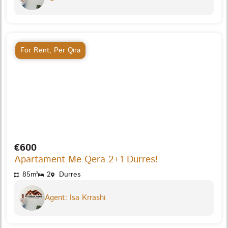
For Rent
,
Per Qira
€600
Apartament Me Qera 2+1 Durres!
85m²
2
Durres
Agent: Isa Krrashi