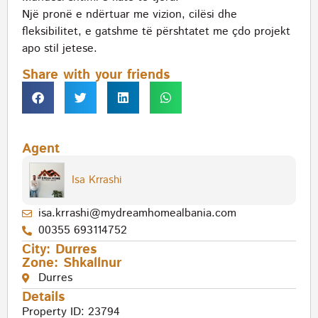
Një pronë e ndërtuar me vizion, cilësi dhe
fleksibilitet, e gatshme të përshtatet me çdo projekt
apo stil jetese.
Share with your friends
Agent
Isa Krrashi
isa.krrashi@mydreamhomealbania.com
00355 693114752
City:
Durres
Zone:
Shkallnur
Durres
Details
Property ID: 23794