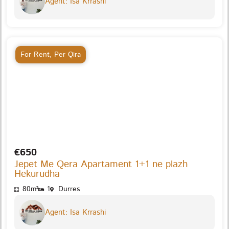
Agent: Isa Krrashi
For Rent
,
Per Qira
€650
Jepet Me Qera Apartament 1+1 ne plazh
Hekurudha
80m²
1
Durres
Agent: Isa Krrashi