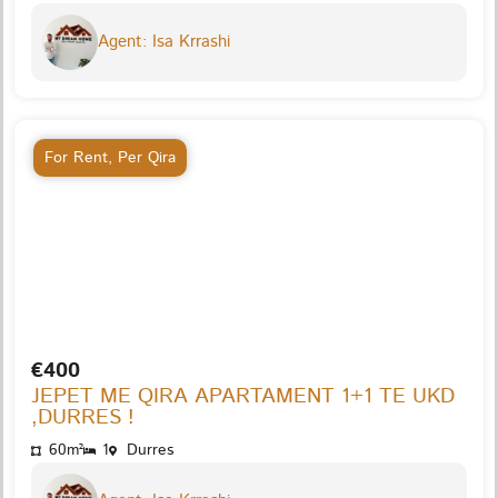
Agent: Isa Krrashi
For Rent
,
Per Qira
€400
JEPET ME QIRA APARTAMENT 1+1 TE UKD
,DURRES !
60m²
1
Durres