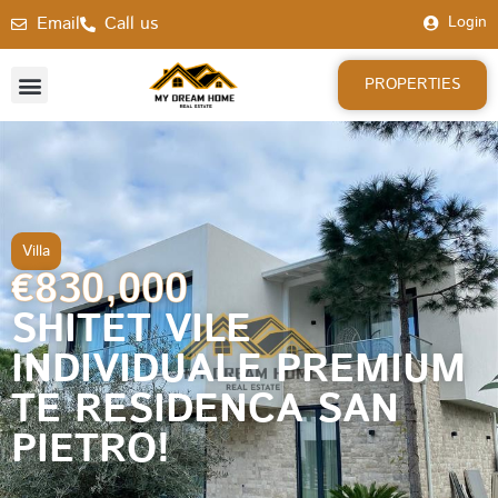
Email
Call us
Login
PROPERTIES
Villa
€830,000
SHITET VILE
INDIVIDUALE PREMIUM
TE RESIDENCA SAN
PIETRO!