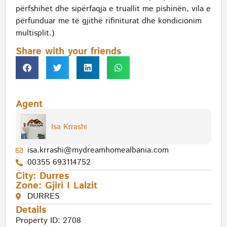
përfshihet dhe sipërfaqja e truallit me pishinën, vila e
përfunduar me të gjithë rifiniturat dhe kondicionim
multisplit.)
Share with your friends
Agent
Isa Krrashi
isa.krrashi@mydreamhomealbania.com
00355 693114752
City:
Durres
Zone:
Gjiri I Lalzit
DURRES
Details
Property ID: 2708