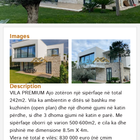
Images
Description
VILA PREMIUM Ajo zotëron një sipërfaqe në total
242m2. Vila ka ambientin e ditës së bashku me
kuzhinën (open plan) dhe një dhomë gjumi në katin
përdhe, si dhe 3 dhoma gjumi në katin e parë. Me
sipërfaqe oborri që varion 500-600m2, e cila ka dhe
pishinë me dimensione 8.5m X 4m.
Vlera në total e vilës: 830 000 euro (në çmim