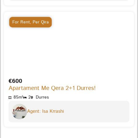
For Rent
,
Per Qira
€600
Apartament Me Qera 2+1 Durres!
85m²
2
Durres
Agent: Isa Krrashi