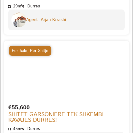
29m²
Durres
Agent: Arjan Krrashi
For Sale
,
Per Shitje
€55,600
SHITET GARSONIERE TEK SHKEMBI
KAVAJES DURRES!
45m²
Durres