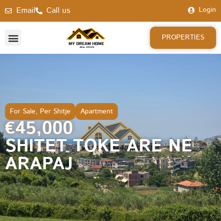
Email
Call us
Login
PROPERTIES
For Sale
,
Per Shitje
Apartment
€45,000
SHITET TOKE ARE NE
ARAPAJ