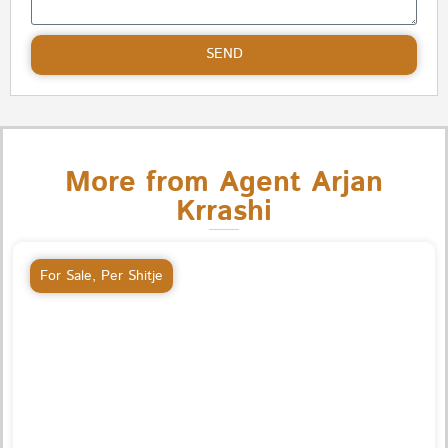
SEND
More from Agent Arjan
Krrashi
For Sale
,
Per Shitje