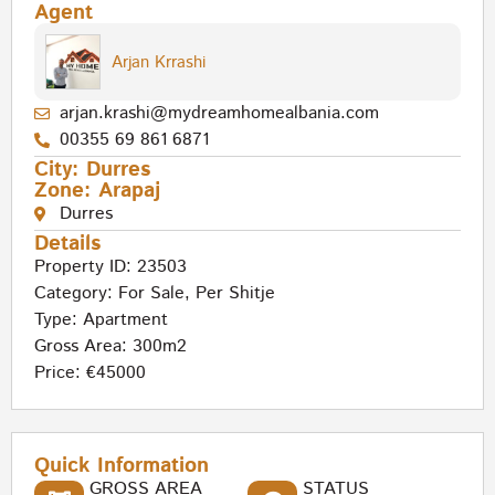
Agent
Arjan Krrashi
arjan.krashi@mydreamhomealbania.com
00355 69 861 6871
City:
Durres
Zone:
Arapaj
Durres
Details
Property ID: 23503
Category:
For Sale
,
Per Shitje
Type:
Apartment
Gross Area: 300m2
Price: €45000
Quick Information
GROSS AREA
STATUS