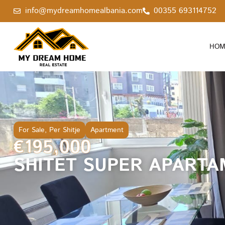
info@mydreamhomealbania.com
00355 693114752
HOM
For Sale
,
Per Shitje
Apartment
€195,000
SHITET SUPER APARTA