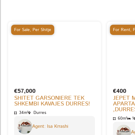
For Sale
,
Per Shitje
For Rent
,
P
€57,000
€400
SHITET GARSONIERE TEK
JEPET 
SHKEMBI KAVAJES DURRES!
APARTA
,DURRES
34m²
Durres
60m²
1
Agent: Isa Krrashi
Ag