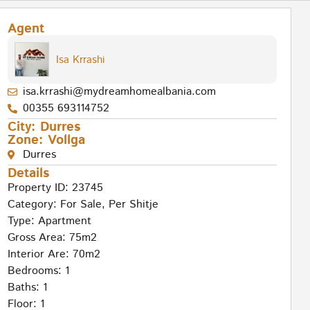
Agent
Isa Krrashi
isa.krrashi@mydreamhomealbania.com
00355 693114752
City:
Durres
Zone:
Vollga
Durres
Details
Property ID: 23745
Category:
For Sale
,
Per Shitje
Type:
Apartment
Gross Area: 75m2
Interior Are: 70m2
Bedrooms: 1
Baths: 1
Floor: 1