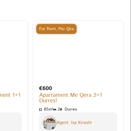
For Rent
,
Per Qira
€600
ment 1+1
Apartament Me Qera 2+1
Durres!
85m²
2
Durres
Agent: Isa Krrashi