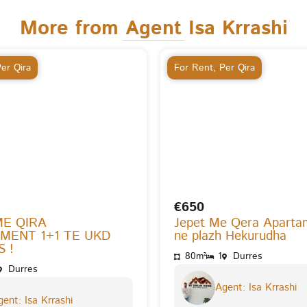
More from Agent Isa Krrashi
er Qira
For Rent
,
Per Qira
€650
ME QIRA
Jepet Me Qera Aparta
MENT 1+1 TE UKD
ne plazh Hekurudha
 !
80m²
1
Durres
Durres
Agent: Isa Krrashi
ent: Isa Krrashi