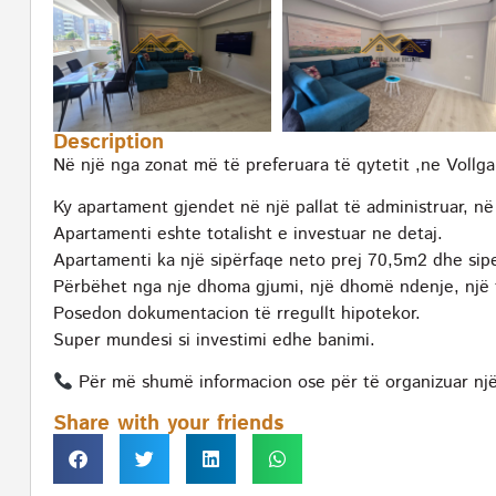
Description
Në një nga zonat më të preferuara të qytetit ,ne Vollga
Ky apartament gjendet në një pallat të administruar, në
Apartamenti eshte totalisht e investuar ne detaj.
Apartamenti ka një sipërfaqe neto prej 70,5m2 dhe sip
Përbëhet nga nje dhoma gjumi, një dhomë ndenje, një t
Posedon dokumentacion të rregullt hipotekor.
Super mundesi si investimi edhe banimi.
Për më shumë informacion ose për të organizuar një 
Share with your friends