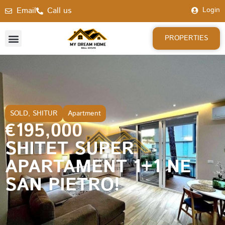
Email
Call us
Login
PROPERTIES
SOLD
,
SHITUR
Apartment
€195,000
SHITET SUPER
APARTAMENT 1+1 NE
SAN PIETRO!