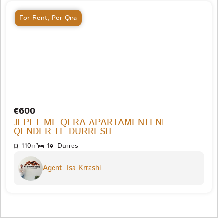
For Rent
,
Per Qira
€600
JEPET ME QERA APARTAMENTI NE
QENDER TE DURRESIT
110m²
1
Durres
Agent: Isa Krrashi