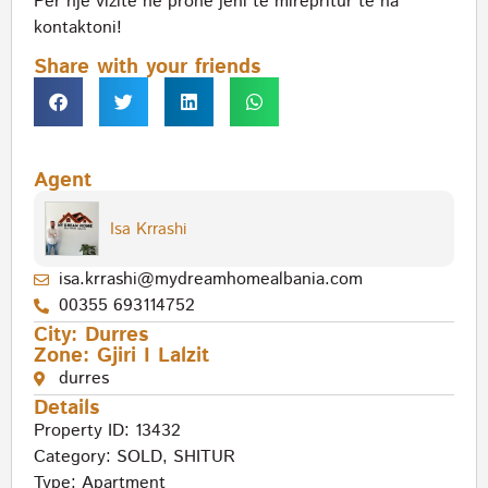
Per nje vizite ne prone jeni te mirepritur te na
kontaktoni!
Share with your friends
Agent
Isa Krrashi
isa.krrashi@mydreamhomealbania.com
00355 693114752
City:
Durres
Zone:
Gjiri I Lalzit
durres
Details
Property ID: 13432
Category:
SOLD
,
SHITUR
Type:
Apartment