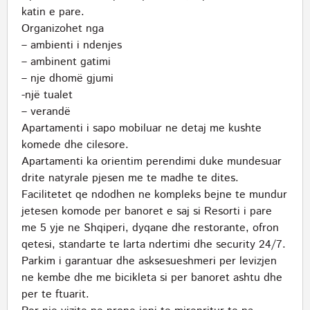
katin e pare.
Organizohet nga
– ambienti i ndenjes
– ambinent gatimi
– nje dhomë gjumi
-një tualet
– verandë
Apartamenti i sapo mobiluar ne detaj me kushte
komede dhe cilesore.
Apartamenti ka orientim perendimi duke mundesuar
drite natyrale pjesen me te madhe te dites.
Facilitetet qe ndodhen ne kompleks bejne te mundur
jetesen komode per banoret e saj si Resorti i pare
me 5 yje ne Shqiperi, dyqane dhe restorante, ofron
qetesi, standarte te larta ndertimi dhe security 24/7.
Parkim i garantuar dhe asksesueshmeri per levizjen
ne kembe dhe me bicikleta si per banoret ashtu dhe
per te ftuarit.