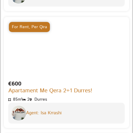
For Rent
,
Per Qira
€600
Apartament Me Qera 2+1 Durres!
85m²
2
Durres
Agent: Isa Krrashi