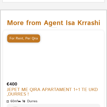
More from Agent Isa Krrashi
For Rent
,
Per Qira
€400
JEPET ME QIRA APARTAMENT 1+1 TE UKD
,DURRES !
60m²
1
Durres