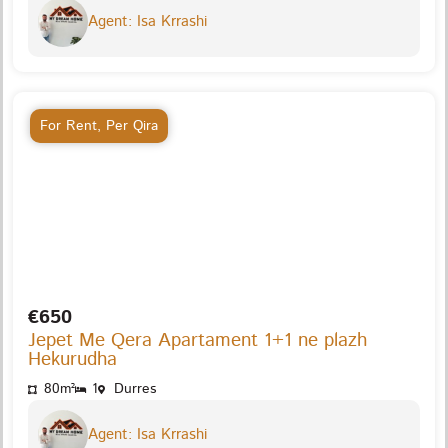
Agent: Isa Krrashi
For Rent
,
Per Qira
€650
Jepet Me Qera Apartament 1+1 ne plazh
Hekurudha
80m²
1
Durres
Agent: Isa Krrashi