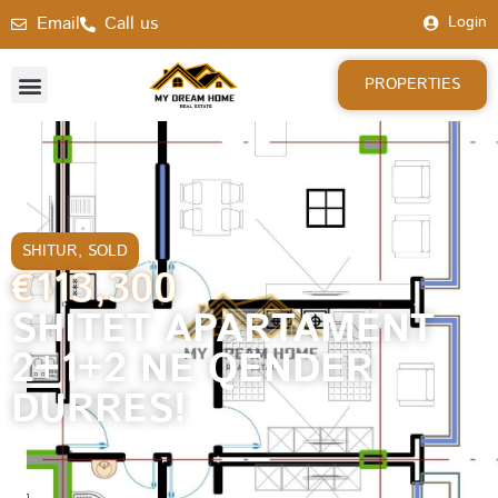
Email
Call us
Login
PROPERTIES
SHITUR
,
SOLD
€113,300
SHITET APARTAMENT
2+1+2 NE QENDER
DURRES!