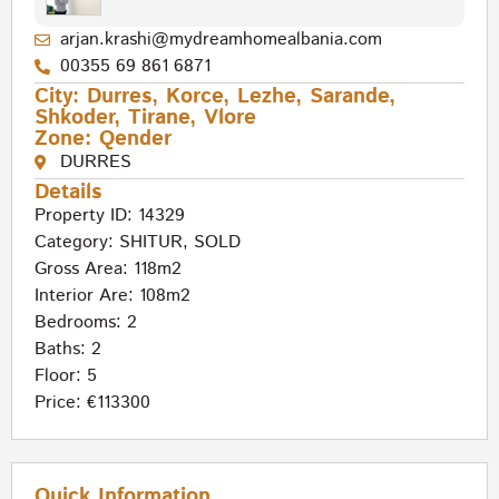
arjan.krashi@mydreamhomealbania.com
00355 69 861 6871
City:
Durres
,
Korce
,
Lezhe
,
Sarande
,
Shkoder
,
Tirane
,
Vlore
Zone:
Qender
DURRES
Details
Property ID: 14329
Category:
SHITUR
,
SOLD
Gross Area: 118m2
Interior Are: 108m2
Bedrooms: 2
Baths: 2
Floor: 5
Price: €113300
Quick Information