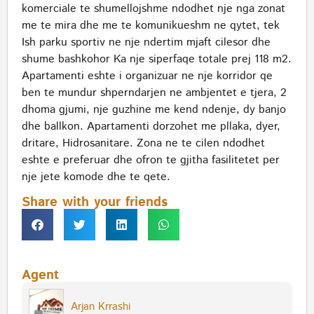
komerciale te shumellojshme ndodhet nje nga zonat
me te mira dhe me te komunikueshm ne qytet, tek
Ish parku sportiv ne nje ndertim mjaft cilesor dhe
shume bashkohor Ka nje siperfaqe totale prej 118 m2.
Apartamenti eshte i organizuar ne nje korridor qe
ben te mundur shperndarjen ne ambjentet e tjera, 2
dhoma gjumi, nje guzhine me kend ndenje, dy banjo
dhe ballkon. Apartamenti dorzohet me pllaka, dyer,
dritare, Hidrosanitare. Zona ne te cilen ndodhet
eshte e preferuar dhe ofron te gjitha fasilitetet per
nje jete komode dhe te qete.
Share with your friends
Agent
Arjan Krrashi