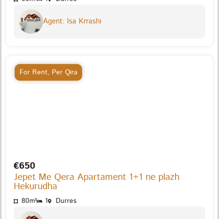
Agent: Isa Krrashi
For Rent
,
Per Qira
€650
Jepet Me Qera Apartament 1+1 ne plazh
Hekurudha
80m²
1
Durres