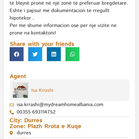
të blejnë pronë në një zonë të preferuar bregdetare.
Eshte i pajisur me dokumentacion te rregullt
hipotekor .
Per me shume informacion ose per nje vizite ne
prone na kontaktoni!
Share with your friends
Agent
Isa Krrashi
isa.krrashi@mydreamhomealbania.com
00355 693114752
City:
Durres
Zone:
Plazh Rrota e Kuqe
durres