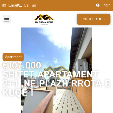
Email
Call us
Login
PROPERTIES
Apartment
€107,000
SHITET APARTAMENT
2+1 ,NE PLAZH RROTA E
KUQE !