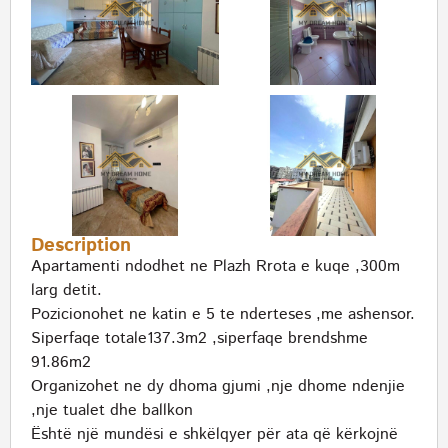
Description
Apartamenti ndodhet ne Plazh Rrota e kuqe ,300m
larg detit.
Pozicionohet ne katin e 5 te nderteses ,me ashensor.
Siperfaqe totale137.3m2 ,siperfaqe brendshme
91.86m2
Organizohet ne dy dhoma gjumi ,nje dhome ndenjie
,nje tualet dhe ballkon
Është një mundësi e shkëlqyer për ata që kërkojnë