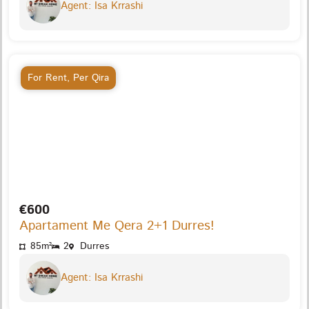
Agent: Isa Krrashi
For Rent
,
Per Qira
€600
Apartament Me Qera 2+1 Durres!
85m²
2
Durres
Agent: Isa Krrashi