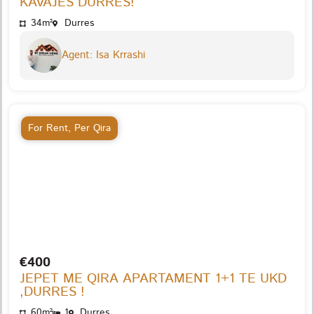
KAVAJES DURRES!
34m²
Durres
Agent: Isa Krrashi
For Rent
,
Per Qira
€400
JEPET ME QIRA APARTAMENT 1+1 TE UKD
,DURRES !
60m²
1
Durres