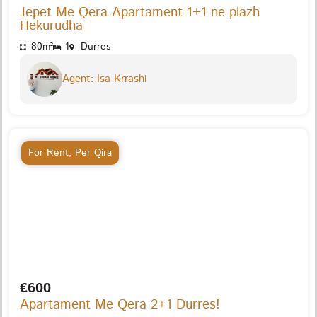
Jepet Me Qera Apartament 1+1 ne plazh
Hekurudha
80m²
1
Durres
Agent: Isa Krrashi
For Rent
,
Per Qira
€600
Apartament Me Qera 2+1 Durres!