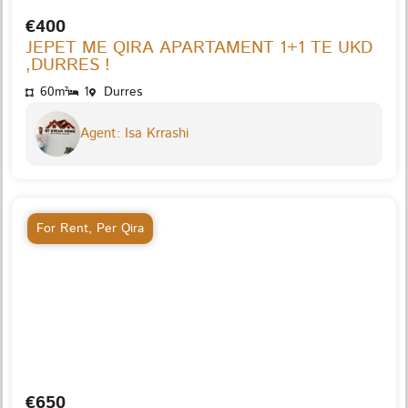
€400
JEPET ME QIRA APARTAMENT 1+1 TE UKD
,DURRES !
60m²
1
Durres
Agent: Isa Krrashi
For Rent
,
Per Qira
€650