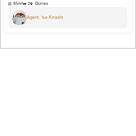
85m²
2
Durres
Agent: Isa Krrashi