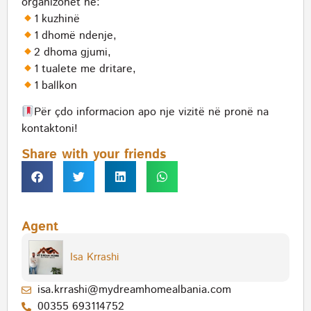
organizohet në:
1 kuzhinë
1 dhomë ndenje,
2 dhoma gjumi,
1 tualete me dritare,
1 ballkon
Për çdo informacion apo nje vizitë në pronë na
kontaktoni!
Share with your friends
Agent
Isa Krrashi
isa.krrashi@mydreamhomealbania.com
00355 693114752