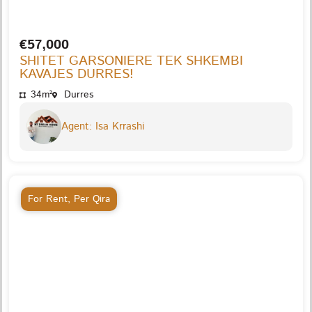
€57,000
SHITET GARSONIERE TEK SHKEMBI
KAVAJES DURRES!
34m²
Durres
Agent: Isa Krrashi
For Rent
,
Per Qira