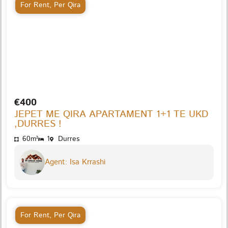
For Rent
,
Per Qira
€400
JEPET ME QIRA APARTAMENT 1+1 TE UKD
,DURRES !
60m²
1
Durres
Agent: Isa Krrashi
For Rent
,
Per Qira