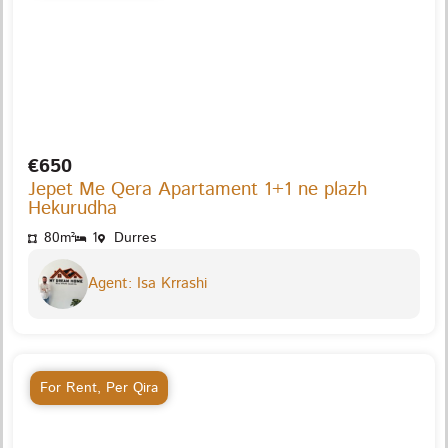
€650
Jepet Me Qera Apartament 1+1 ne plazh
Hekurudha
80m²
1
Durres
Agent: Isa Krrashi
For Rent
,
Per Qira