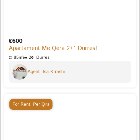
€600
Apartament Me Qera 2+1 Durres!
85m²
2
Durres
Agent: Isa Krrashi
For Rent
,
Per Qira