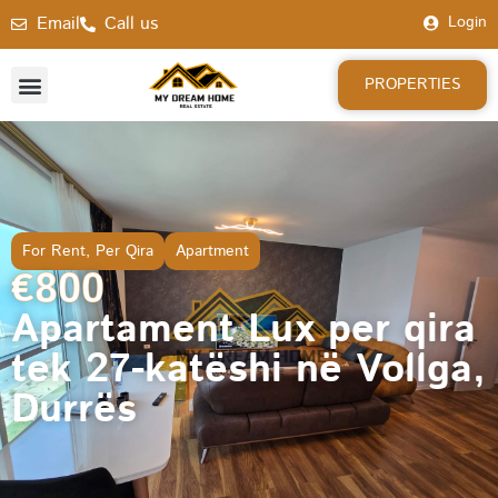
Email
Call us
Login
PROPERTIES
For Rent
,
Per Qira
Apartment
€800
Apartament Lux per qira
tek 27-katëshi në Vollga,
Durrës