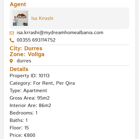
Agent
Isa Krrashi
isa.krrashi@mydreamhomealbania.com
00355 693114752
City:
Durres
Zone:
Vollga
durres
Details
Property ID: 10113
Category:
For Rent
,
Per Qira
Type:
Apartment
Gross Area: 95m2
Interior Are: 86m2
Bedrooms: 1
Baths: 1
Floor: 15
Price: €800