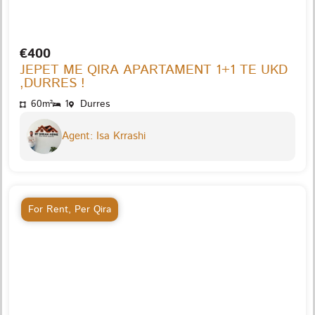
€400
JEPET ME QIRA APARTAMENT 1+1 TE UKD
,DURRES !
60m²
1
Durres
Agent: Isa Krrashi
For Rent
,
Per Qira