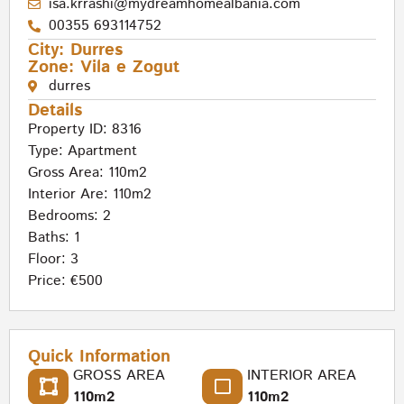
isa.krrashi@mydreamhomealbania.com
00355 693114752
City:
Durres
Zone:
Vila e Zogut
durres
Details
Property ID: 8316
Type:
Apartment
Gross Area: 110m2
Interior Are: 110m2
Bedrooms: 2
Baths: 1
Floor: 3
Price: €500
Quick Information
GROSS AREA
INTERIOR AREA
110m2
110m2