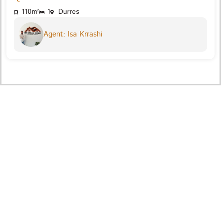
110m²
1
Durres
Agent: Isa Krrashi