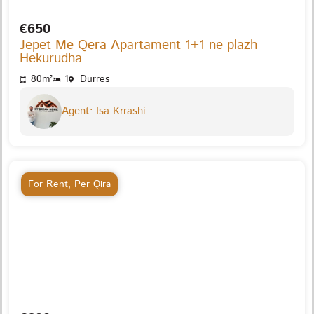
€650
Jepet Me Qera Apartament 1+1 ne plazh
Hekurudha
80m²
1
Durres
Agent: Isa Krrashi
For Rent
,
Per Qira