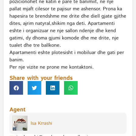
pozicionohet ne katin e pare te banimiit, ne nje
pallat mjaft cilesor te pajisur me ashensor. Prona ka
hapesira te brendshme me drite dhe diell gjate gjithe
dites, ajrim natyral,shikim nga deti. Apartamenti
eshte i organizuar ne nje sallon ndenje dhe kend
gatimi, dy dhoma gjumi komode dhe me drite, nje
tualet dhe tre ballkone.
Apartamenti eshte plotesisht i mobiluar dhe gati per
banim.
Per nje vizite ne prone me kontaktoni.
Share with your friends
Agent
Isa Krrashi