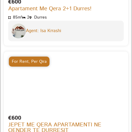
€600
Apartament Me Qera 2+1 Durres!
85m²
2
Durres
Agent: Isa Krrashi
For Rent
,
Per Qira
€600
JEPET ME QERA APARTAMENTI NE
QENDER TE DURRESIT