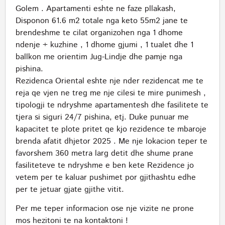
Golem . Apartamenti eshte ne faze pllakash,
Disponon 61.6 m2 totale nga keto 55m2 jane te
brendeshme te cilat organizohen nga 1 dhome
ndenje + kuzhine , 1 dhome gjumi , 1 tualet dhe 1
ballkon me orientim Jug-Lindje dhe pamje nga
pishina.
Rezidenca Oriental eshte nje nder rezidencat me te
reja qe vjen ne treg me nje cilesi te mire punimesh ,
tipologji te ndryshme apartamentesh dhe fasilitete te
tjera si siguri 24/7 pishina, etj. Duke punuar me
kapacitet te plote pritet qe kjo rezidence te mbaroje
brenda afatit dhjetor 2025 . Me nje lokacion teper te
favorshem 360 metra larg detit dhe shume prane
fasiliteteve te ndryshme e ben kete Rezidence jo
vetem per te kaluar pushimet por gjithashtu edhe
per te jetuar gjate gjithe vitit.
Per me teper informacion ose nje vizite ne prone
mos hezitoni te na kontaktoni !