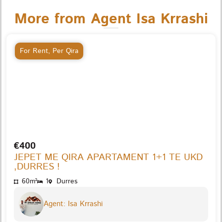
More from Agent Isa Krrashi
For Rent
,
Per Qira
€400
JEPET ME QIRA APARTAMENT 1+1 TE UKD
,DURRES !
60m²
1
Durres
Agent: Isa Krrashi