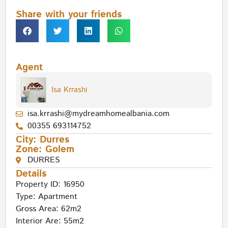
Share with your friends
Agent
Isa Krrashi
isa.krrashi@mydreamhomealbania.com
00355 693114752
City:
Durres
Zone:
Golem
DURRES
Details
Property ID: 16950
Type:
Apartment
Gross Area: 62m2
Interior Are: 55m2