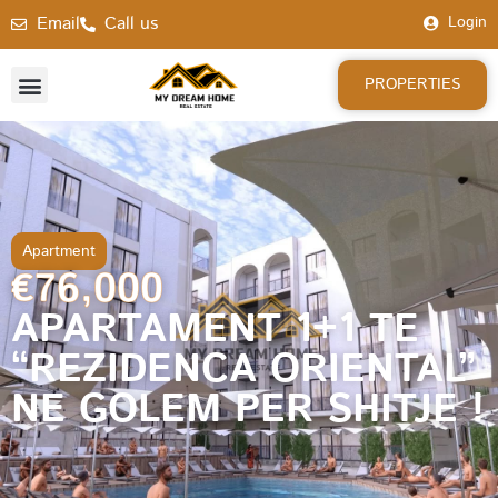
Email
Call us
Login
PROPERTIES
Apartment
€76,000
APARTAMENT 1+1 TE
“REZIDENCA ORIENTAL”
NE GOLEM PER SHITJE !