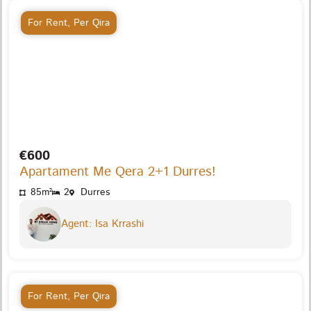
For Rent
,
Per Qira
€600
Apartament Me Qera 2+1 Durres!
85m²
2
Durres
Agent: Isa Krrashi
For Rent
,
Per Qira