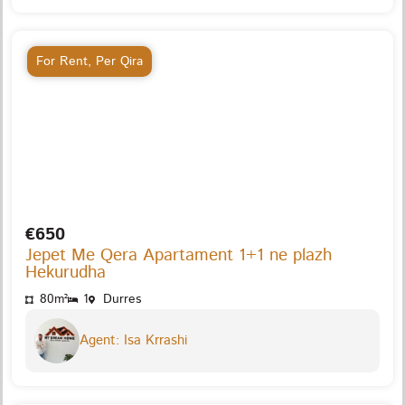
For Rent
,
Per Qira
€650
Jepet Me Qera Apartament 1+1 ne plazh
Hekurudha
80m²
1
Durres
Agent: Isa Krrashi