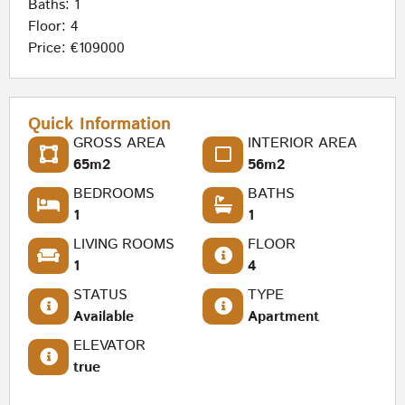
Baths: 1
Floor: 4
Price: €109000
Quick Information
GROSS AREA
INTERIOR AREA
65m2
56m2
BEDROOMS
BATHS
1
1
LIVING ROOMS
FLOOR
1
4
STATUS
TYPE
Available
Apartment
ELEVATOR
true