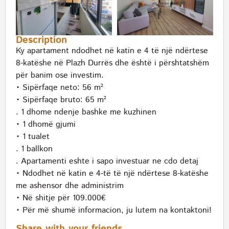
Description
Ky apartament ndodhet në katin e 4 të një ndërtese
8-katëshe në Plazh Durrës dhe është i përshtatshëm
për banim ose investim.
• Sipërfaqe neto: 56 m²
• Sipërfaqe bruto: 65 m²
. 1 dhome ndenje bashke me kuzhinen
• 1 dhomë gjumi
• 1 tualet
. 1 ballkon
. Apartamenti eshte i sapo investuar ne cdo detaj
• Ndodhet në katin e 4-të të një ndërtese 8-katëshe
me ashensor dhe administrim
• Në shitje për 109.000€
• Për më shumë informacion, ju lutem na kontaktoni!
Share with your friends