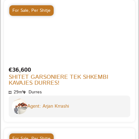
For Sale
,
Per Shitje
€36,600
SHITET GARSONIERE TEK SHKEMBI
KAVAJES DURRES!
29m²
Durres
Agent: Arjan Krrashi
For Sale
,
Per Shitje