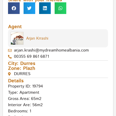
Agent
Arjan Krrashi
arjan.krashi@mydreamhomealbania.com
00355 69 861 6871
City:
Durres
Zone:
Plazh
DURRES
Details
Property ID: 19794
Type:
Apartment
Gross Area: 65m2
Interior Are: 56m2
Bedrooms: 1