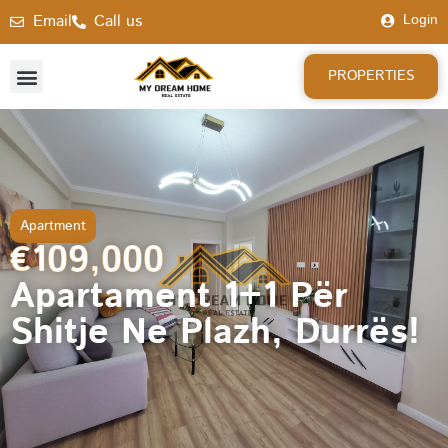
Email
Call us
Login
PROPERTIES
Apartment
€109,000
Apartament 1+1 Për
Shitje Ne Plazh, Durrës!