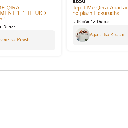
€650
ME QIRA
Jepet Me Qera Aparta
MENT 1+1 TE UKD
ne plazh Hekurudha
 !
80m²
1
Durres
Durres
Agent: Isa Krrashi
ent: Isa Krrashi