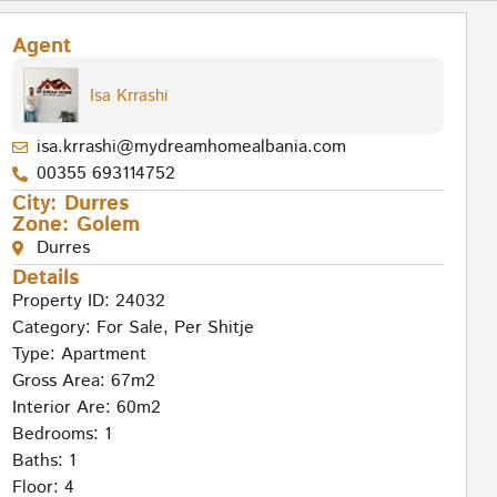
Agent
Isa Krrashi
isa.krrashi@mydreamhomealbania.com
00355 693114752
City:
Durres
Zone:
Golem
Durres
Details
Property ID: 24032
Category:
For Sale
,
Per Shitje
Type:
Apartment
Gross Area: 67m2
Interior Are: 60m2
Bedrooms: 1
Baths: 1
Floor: 4