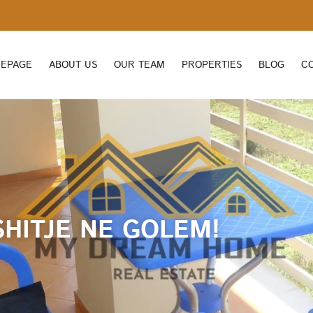
EPAGE
ABOUT US
OUR TEAM
PROPERTIES
BLOG
C
HITJE NE GOLEM!