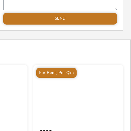
SEND
For Rent
,
Per Qira