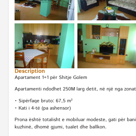
Description
Apartament 1+1 për Shitje Golem
Apartamenti ndodhet 250M larg detit, në një nga zonat
• Sipërfaqe bruto: 67,5 m²
• Kati i 4-të (pa ashensor)
Prona është totalisht e mobiluar modeste, gati për ban
kuzhinë, dhomë gjumi, tualet dhe ballkon.