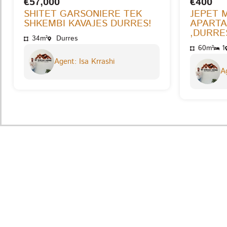
€57,000
€400
SHITET GARSONIERE TEK
JEPET 
SHKEMBI KAVAJES DURRES!
APARTA
,DURRES
34m²
Durres
60m²
1
Agent: Isa Krrashi
Ag