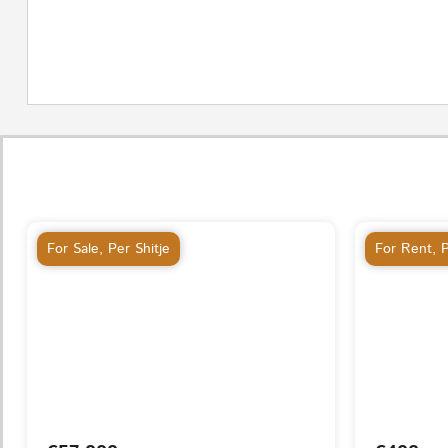
For Sale
,
Per Shitje
For Rent
,
P