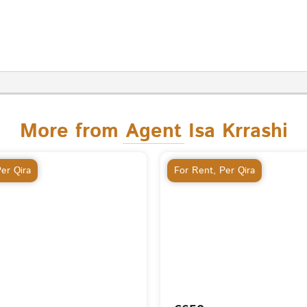
More from Agent Isa Krrashi
er Qira
For Rent
,
Per Qira