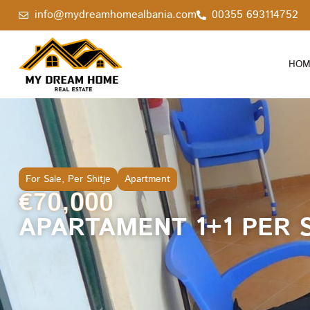
info@mydreamhomealbania.com
00355 693114752
HOM
For Sale
,
Per Shitje
Apartment
€70,000
APARTAMENT 1+1 PER S