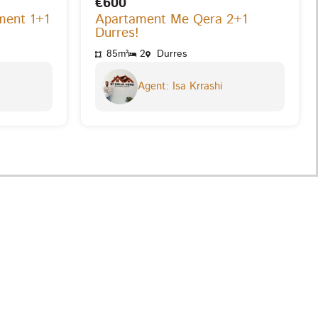
€600
ment 1+1
Apartament Me Qera 2+1
Durres!
85m²
2
Durres
Agent: Isa Krrashi