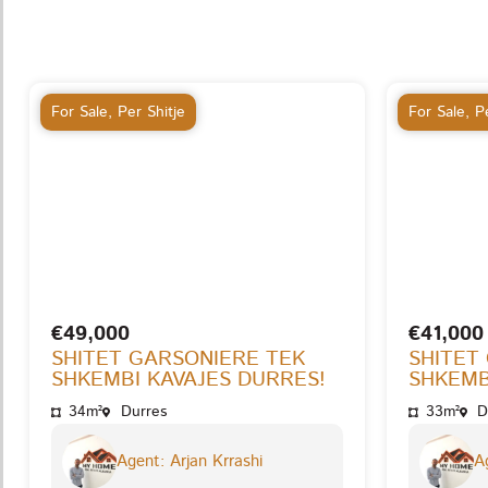
For Sale
,
Per Shitje
For Sale
,
Pe
€49,000
€41,000
SHITET GARSONIERE TEK
SHITET
SHKEMBI KAVAJES DURRES!
SHKEMB
34m²
Durres
33m²
D
Agent: Arjan Krrashi
Ag