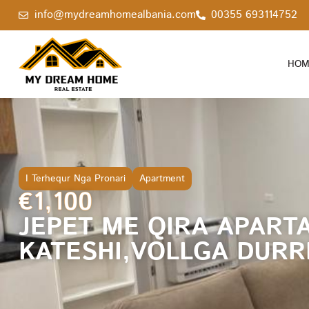
info@mydreamhomealbania.com
00355 693114752
HOM
I Terhequr Nga Pronari
Apartment
€1,100
JEPET ME QIRA APART
KATESHI,VOLLGA DURRE