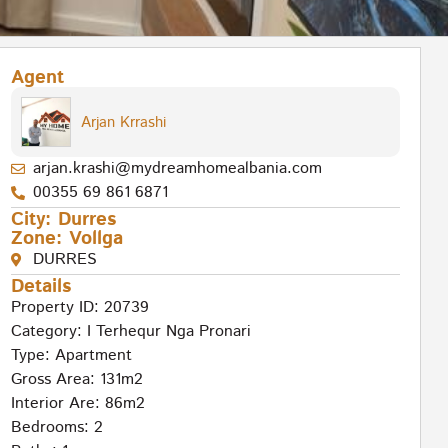
Agent
Arjan Krrashi
arjan.krashi@mydreamhomealbania.com
00355 69 861 6871
City:
Durres
Zone:
Vollga
DURRES
Details
Property ID: 20739
Category:
I Terhequr Nga Pronari
Type:
Apartment
Gross Area: 131m2
Interior Are: 86m2
Bedrooms: 2