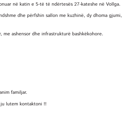
ionuar në katin e 5-të të ndërtesës 27-kateshe në Vollga.
rendshme dhe përfshin sallon me kuzhinë, dy dhoma gjumi,
r, me ashensor dhe infrastrukturë bashkëkohore.
nim familjar.
ju lutem kontaktoni !!