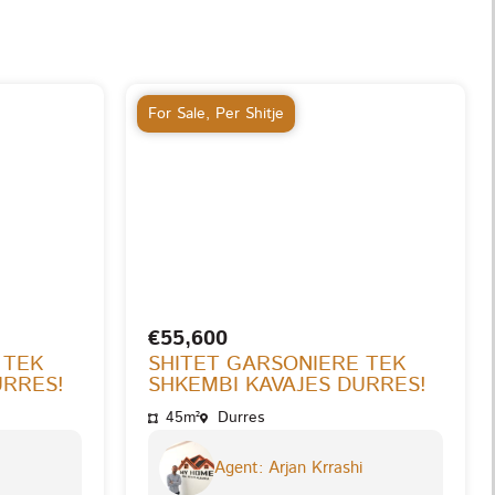
For Sale
,
Per Shitje
€55,600
 TEK
SHITET GARSONIERE TEK
URRES!
SHKEMBI KAVAJES DURRES!
45m²
Durres
Agent: Arjan Krrashi