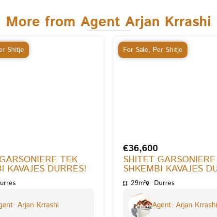
More from Agent Arjan Krrashi
r Shitje
For Sale
,
Per Shitje
€36,600
 GARSONIERE TEK
SHITET GARSONIERE
I KAVAJES DURRES!
SHKEMBI KAVAJES D
urres
29m²
Durres
ent: Arjan Krrashi
Agent: Arjan Krrashi