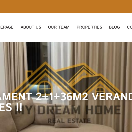
EPAGE
ABOUT US
OUR TEAM
PROPERTIES
BLOG
C
AMENT 2+1+36M2 VERAND
S !!