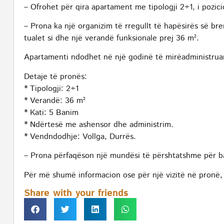
– Ofrohet për qira apartament me tipologji 2+1, i pozic
– Prona ka një organizim të rregullt të hapësirës së b
tualet si dhe një verandë funksionale prej 36 m².
Apartamenti ndodhet në një godinë të mirëadministrua
Detaje të pronës:
* Tipologji: 2+1
* Verandë: 36 m²
* Kati: 5 Banim
* Ndërtesë me ashensor dhe administrim.
* Vendndodhje: Vollga, Durrës.
– Prona përfaqëson një mundësi të përshtatshme për ba
Për më shumë informacion ose për një vizitë në pronë, 
Share with your friends