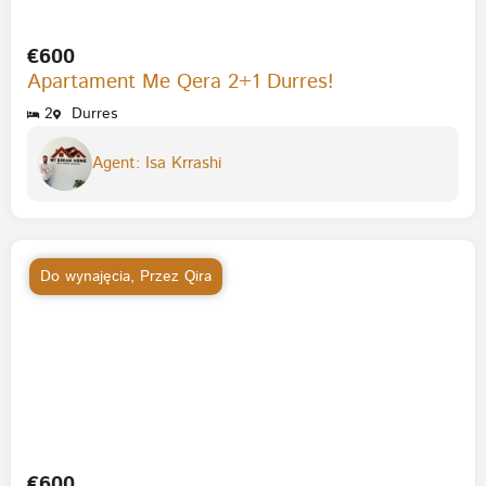
€600
Apartament Me Qera 2+1 Durres!
2
Durres
Agent: Isa Krrashi
Do wynajęcia
,
Przez Qira
€600