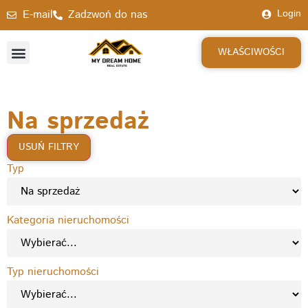
E-mail
Zadzwoń do nas
Login
WŁAŚCIWOŚCI
Na sprzedaż
USUŃ FILTRY
Typ
Kategoria nieruchomości
Typ nieruchomości