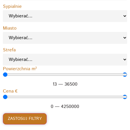
Sypialnie
Miasto
Strefa
Powierzchnia m²
13
—
36500
Cena €
0
—
4250000
ZASTOSUJ FILTRY