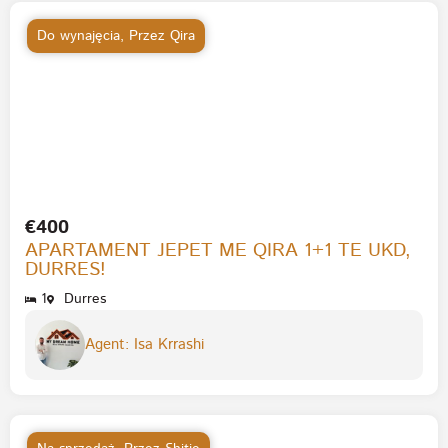
Do wynajęcia
,
Przez Qira
€400
APARTAMENT JEPET ME QIRA 1+1 TE UKD,
DURRES!
1
Durres
Agent: Isa Krrashi