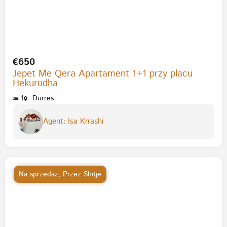
€650
Jepet Me Qera Apartament 1+1 przy placu
Hekurudha
1
Durres
Agent: Isa Krrashi
Na sprzedaż
,
Przez Shitje