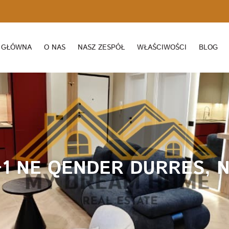
 GŁÓWNA
O NAS
NASZ ZESPÓŁ
WŁAŚCIWOŚCI
BLOG
1 NE QENDER DURRES, NA