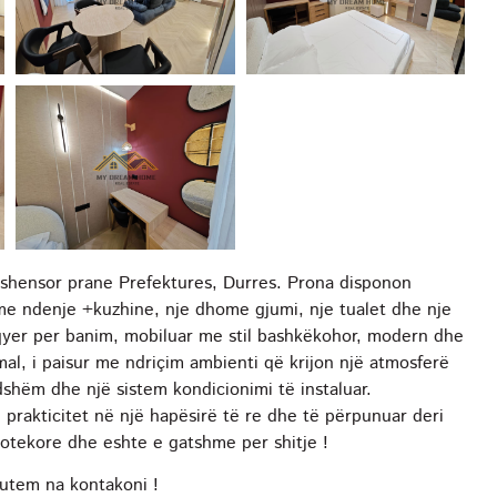
 ashensor prane Prefektures, Durres. Prona disponon
me ndenje +kuzhine, nje dhome gjumi, nje tualet dhe nje
lqyer per banim, mobiluar me stil bashkëkohor, modern dhe
mal, i paisur me ndriçim ambienti që krijon një atmosferë
shëm dhe një sistem kondicionimi të instaluar.
e prakticitet në një hapësirë të re dhe të përpunuar deri
otekore dhe eshte e gatshme per shitje !
lutem na kontakoni !