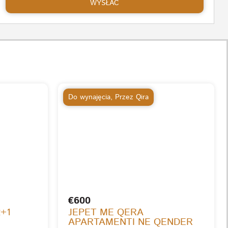
WYSŁAĆ
Do wynajęcia
,
Przez Qira
€600
2+1
JEPET ME QERA
APARTAMENTI NE QENDER