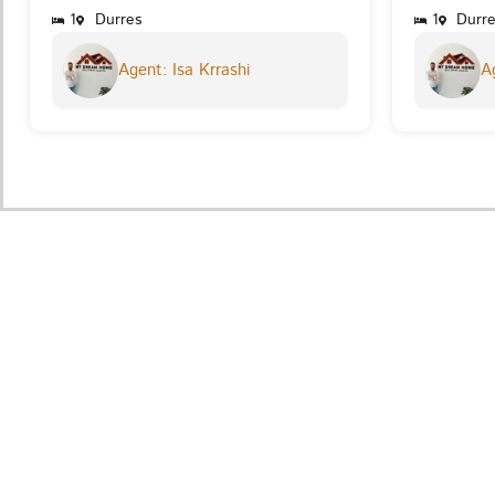
1
Durres
1
Durre
Agent: Isa Krrashi
Ag