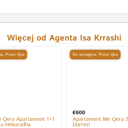
Więcej od Agenta Isa Krrashi
ia
,
Przez Qira
Do wynajęcia
,
Przez Qira
€600
e Qera Apartament 1+1
Apartament Me Qera 
cu Hekurudha
Durres!