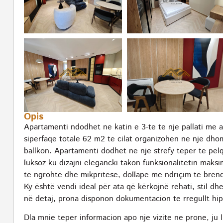
Opis
Apartamenti ndodhet ne katin e 3-te te nje pallati me
siperfaqe totale 62 m2 te cilat organizohen ne nje dho
ballkon. Apartamenti dodhet ne nje strefy teper te pe
luksoz ku dizajni elegancki takon funksionalitetin maksi
të ngrohtë dhe mikpritëse, dollape me ndriçim të brend
Ky është vendi ideal për ata që kërkojnë rehati, stil dh
në detaj, prona disponon dokumentacion te rregullt hip
Dla mnie teper informacion apo nje vizite ne prone, ju 