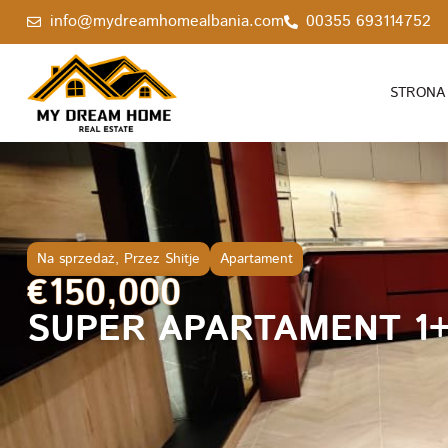
info@mydreamhomealbania.com
00355 693114752
STRONA
Na sprzedaż
,
Przez Shitje
Apartament
€150,000
SUPER APARTAMENT 1+