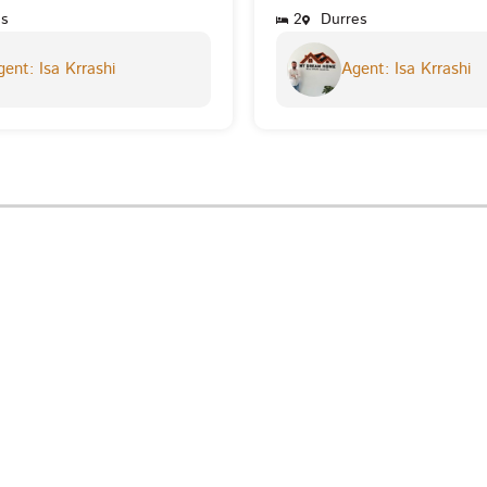
s
2
Durres
ent: Isa Krrashi
Agent: Isa Krrashi