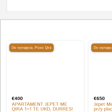
Do wynajęcia
,
Przez Qira
Do wynajęc
€400
€650
APARTAMENT JEPET ME
Jepet M
QIRA 1+1 TE UKD, DURRES!
przy pla