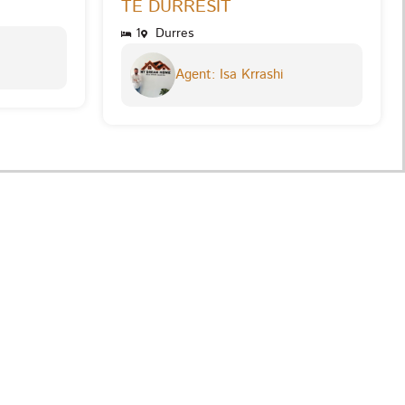
TE DURRESIT
1
Durres
Agent: Isa Krrashi