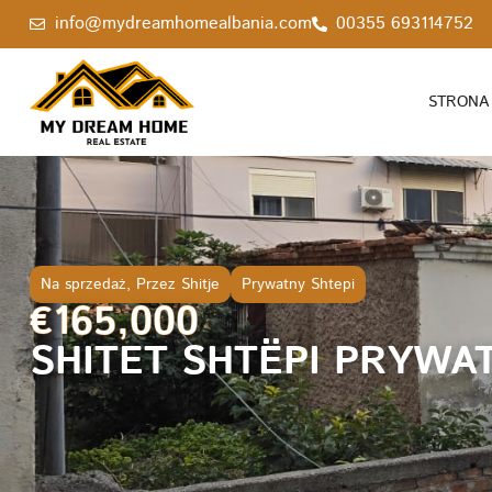
info@mydreamhomealbania.com
00355 693114752
STRONA
Na sprzedaż
,
Przez Shitje
Prywatny Shtepi
€165,000
SHITET SHTËPI PRYWA