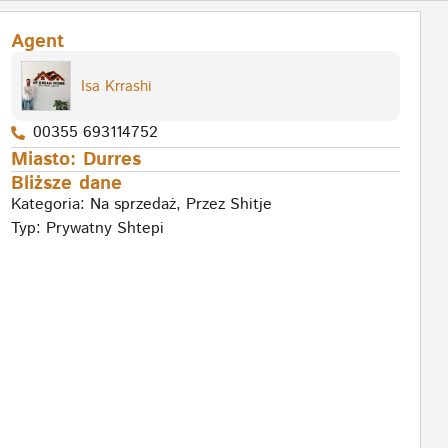
Agent
Isa Krrashi
00355 693114752
Miasto:
Durres
Bliższe dane
Kategoria:
Na sprzedaż
,
Przez Shitje
Typ:
Prywatny Shtepi