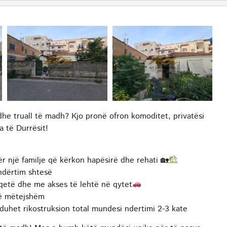
dhe truall të madh? Kjo pronë ofron komoditet, privatësi
 të Durrësit!
r një familje që kërkon hapësirë dhe rehati 🏡
 ndërtim shtesë
qetë dhe me akses të lehtë në qytet
të mëtejshëm
duhet rikostruksion total mundesi ndertimi 2-3 kate