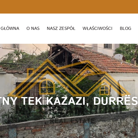
 GŁÓWNA
O NAS
NASZ ZESPÓŁ
WŁAŚCIWOŚCI
BLOG
TNY TEK KAZAZI, DURRËS