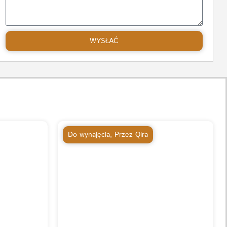
WYSŁAĆ
Do wynajęcia
,
Przez Qira