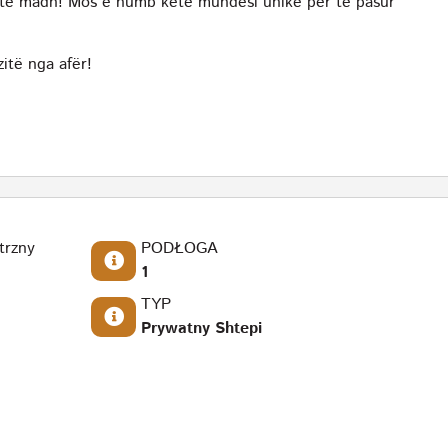
y të madh! Mos e humb këtë mundësi unike për të pasur
itë nga afër!
trzny
PODŁOGA
1
TYP
Prywatny Shtepi