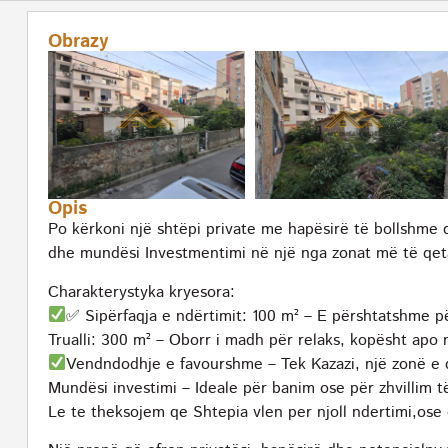
Obrazy
Opis
Po kërkoni një shtëpi private me hapësirë të bollshme 
dhe mundësi Investmentimi në një nga zonat më të qeta
Charakterystyka kryesora:
✅ Sipërfaqja e ndërtimit: 100 m² – E përshtatshme pë
Trualli: 300 m² – Oborr i madh për relaks, kopësht apo
Vendndodhje e favourshme – Tek Kazazi, një zonë e 
Mundësi investimi – Ideale për banim ose për zhvillim 
Le te theksojem qe Shtepia vlen per njoll ndertimi,ose 