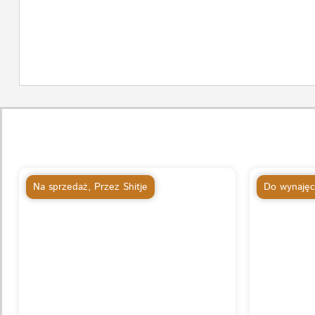
Na sprzedaż
,
Przez Shitje
Do wynajęc