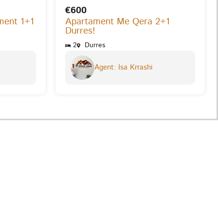
€600
ment 1+1
Apartament Me Qera 2+1
Durres!
2
Durres
Agent: Isa Krrashi