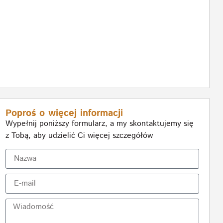
Poproś o więcej informacji
Wypełnij poniższy formularz, a my skontaktujemy się
z Tobą, aby udzielić Ci więcej szczegółów