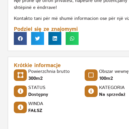
Një pronë që ofron privatësi, hapësirë dhe potencjaln
shtëpinë e ëndrrave!
Kontakto tani për më shumë informacion ose për një viz
Podziel się ze znajomymi
Krótkie informacje
Powierzchnia brutto
Obszar wewnę
300m2
100m2
STATUS
KATEGORIA
Dostępny
Na sprzedaż
WINDA
FAŁSZ