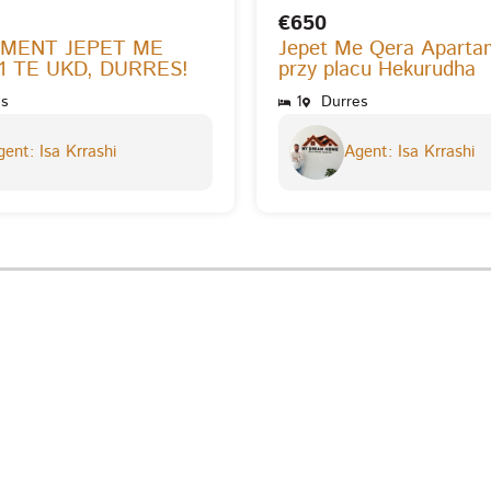
€650
MENT JEPET ME
Jepet Me Qera Aparta
1 TE UKD, DURRES!
przy placu Hekurudha
s
1
Durres
ent: Isa Krrashi
Agent: Isa Krrashi