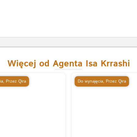
Więcej od Agenta Isa Krrashi
ia
,
Przez Qira
Do wynajęcia
,
Przez Qira