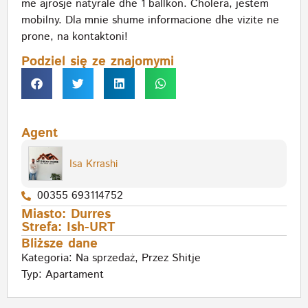
me ajrosje natyrale dhe 1 ballkon. Cholera, jestem
mobilny. Dla mnie shume informacione dhe vizite ne
prone, na kontaktoni!
Podziel się ze znajomymi
Agent
Isa Krrashi
00355 693114752
Miasto:
Durres
Strefa:
Ish-URT
Bliższe dane
Kategoria:
Na sprzedaż
,
Przez Shitje
Typ:
Apartament