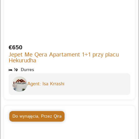
€650
Jepet Me Qera Apartament 1+1 przy placu
Hekurudha
1
Durres
Agent: Isa Krrashi
Do wynajęcia
,
Przez Qira