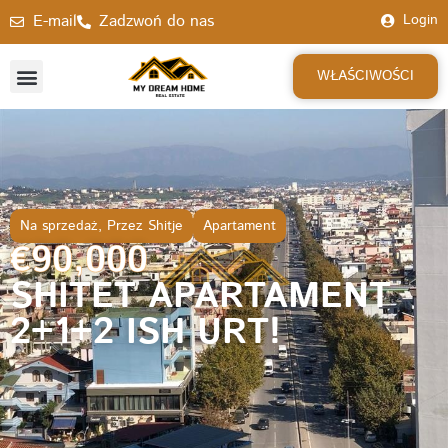
E-mail
Zadzwoń do nas
Login
WŁAŚCIWOŚCI
Na sprzedaż
,
Przez Shitje
Apartament
€90,000
SHITET APARTAMENT
2+1+2 ISH URT!