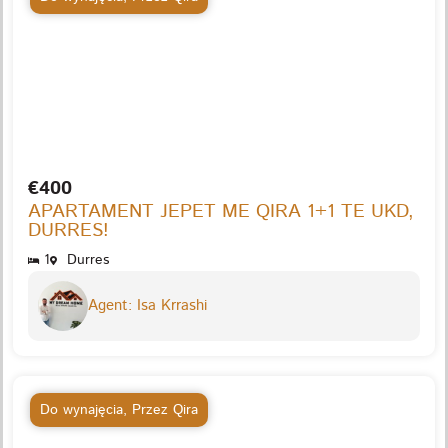
€400
APARTAMENT JEPET ME QIRA 1+1 TE UKD,
DURRES!
1
Durres
Agent: Isa Krrashi
Do wynajęcia
,
Przez Qira