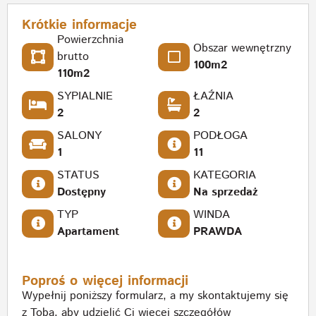
Krótkie informacje
Powierzchnia
Obszar wewnętrzny
brutto
100m2
110m2
SYPIALNIE
ŁAŹNIA
2
2
SALONY
PODŁOGA
1
11
STATUS
KATEGORIA
Dostępny
Na sprzedaż
TYP
WINDA
Apartament
PRAWDA
Poproś o więcej informacji
Wypełnij poniższy formularz, a my skontaktujemy się
z Tobą, aby udzielić Ci więcej szczegółów