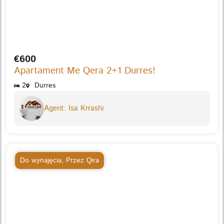
€600
Apartament Me Qera 2+1 Durres!
2
Durres
Agent: Isa Krrashi
Do wynajęcia
,
Przez Qira