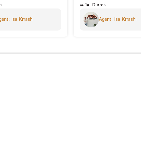
s
1
Durres
ent: Isa Krrashi
Agent: Isa Krrashi