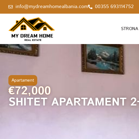
info@mydreamhomealbania.com
00355 693114752
STRONA
Apartament
€72,000
SHITET APARTAMENT 2+