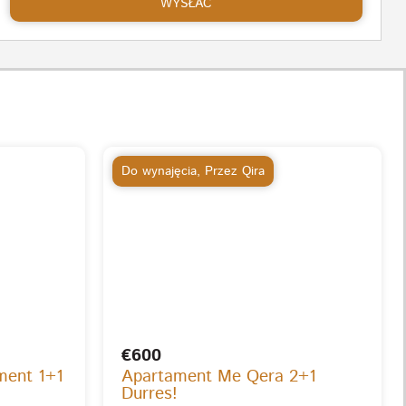
WYSŁAĆ
Do wynajęcia
,
Przez Qira
€600
ment 1+1
Apartament Me Qera 2+1
Durres!