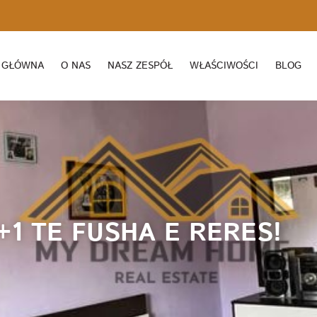
 GŁÓWNA
O NAS
NASZ ZESPÓŁ
WŁAŚCIWOŚCI
BLOG
1 TE FUSHA E RERES!