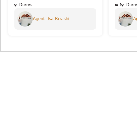
Durres
1
Durre
Agent: Isa Krrashi
Ag