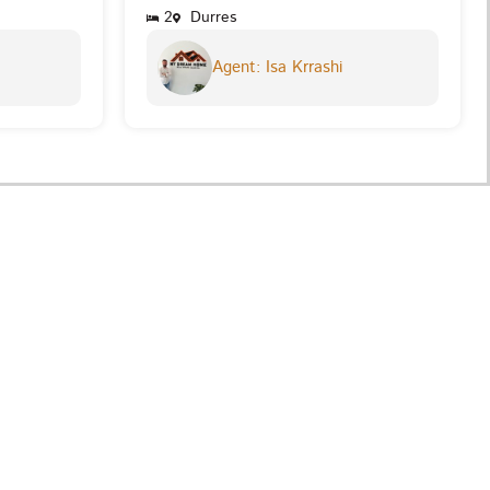
2
Durres
Agent: Isa Krrashi