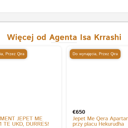
Więcej od Agenta Isa Krrashi
ia
,
Przez Qira
Do wynajęcia
,
Przez Qira
€650
MENT JEPET ME
Jepet Me Qera Aparta
1 TE UKD, DURRES!
przy placu Hekurudha