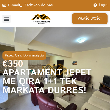
E-mail
Zadzwoń do nas
Login
WŁAŚCIWOŚCI
Przez Qira
,
Do wynajęcia
€350
APARTAMENT JEPET
ME QIRA 1+1 TEK
MARKATA DURRES!