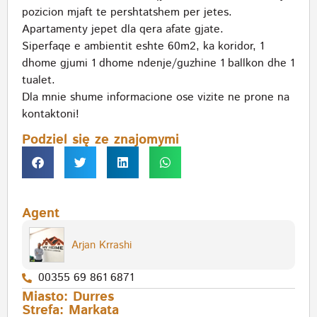
pozicion mjaft te pershtatshem per jetes.
Apartamenty jepet dla qera afate gjate.
Siperfaqe e ambientit eshte 60m2, ka koridor, 1
dhome gjumi 1 dhome ndenje/guzhine 1 ballkon dhe 1
tualet.
Dla mnie shume informacione ose vizite ne prone na
kontaktoni!
Podziel się ze znajomymi
Agent
Arjan Krrashi
00355 69 861 6871
Miasto:
Durres
Strefa:
Markata