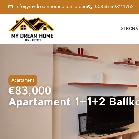
info@mydreamhomealbania.com
00355 693114752
STRONA
Apartament
€83,000
Apartament 1+1+2 Ballko