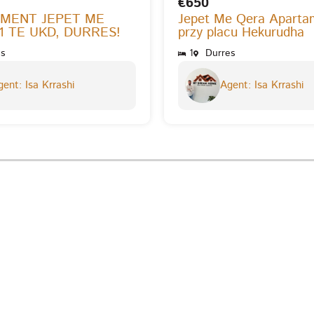
€650
MENT JEPET ME
Jepet Me Qera Aparta
1 TE UKD, DURRES!
przy placu Hekurudha
s
1
Durres
ent: Isa Krrashi
Agent: Isa Krrashi