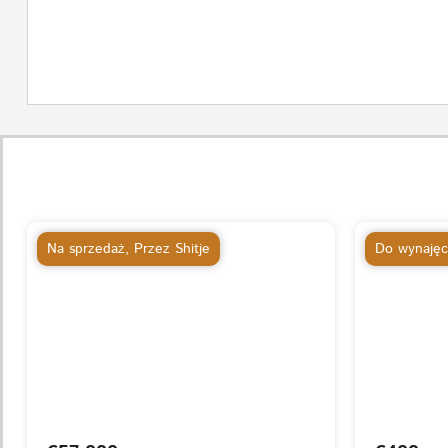
Na sprzedaż
,
Przez Shitje
Do wynajęc