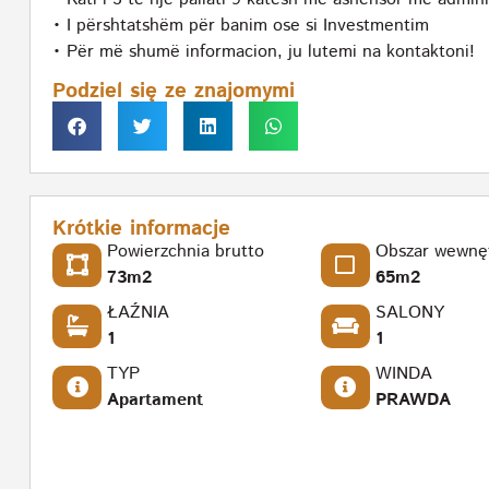
• I përshtatshëm për banim ose si Investmentim
• Për më shumë informacion, ju lutemi na kontaktoni!
Podziel się ze znajomymi
Krótkie informacje
Powierzchnia brutto
Obszar wewnę
73m2
65m2
ŁAŹNIA
SALONY
1
1
TYP
WINDA
Apartament
PRAWDA