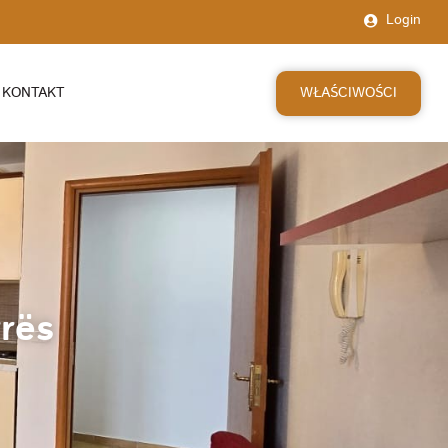
Login
WŁAŚCIWOŚCI
KONTAKT
rës