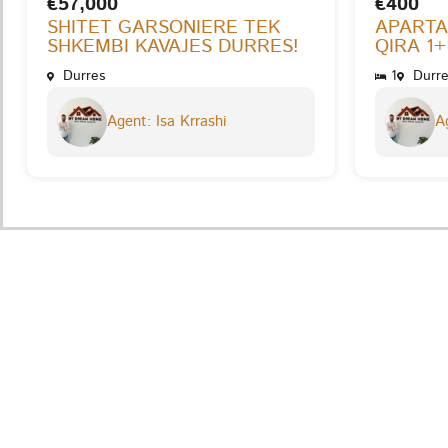
€57,000
€400
SHITET GARSONIERE TEK
APARTA
SHKEMBI KAVAJES DURRES!
QIRA 1+
Durres
1
Durre
Agent: Isa Krrashi
Ag