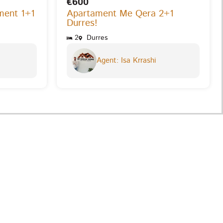
€600
ment 1+1
Apartament Me Qera 2+1
Durres!
2
Durres
Agent: Isa Krrashi