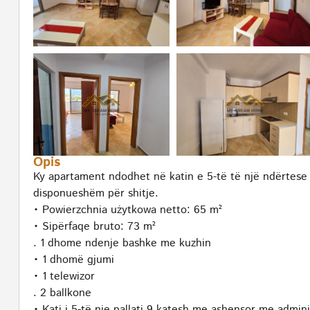
Opis
Ky apartament ndodhet në katin e 5-të të një ndërtese
disponueshëm për shitje.
• Powierzchnia użytkowa netto: 65 m²
• Sipërfaqe bruto: 73 m²
. 1 dhome ndenje bashke me kuzhin
• 1 dhomë gjumi
• 1 telewizor
. 2 ballkone
• Kati i 5-të nje pallati 9 katesh me ashensor me admin