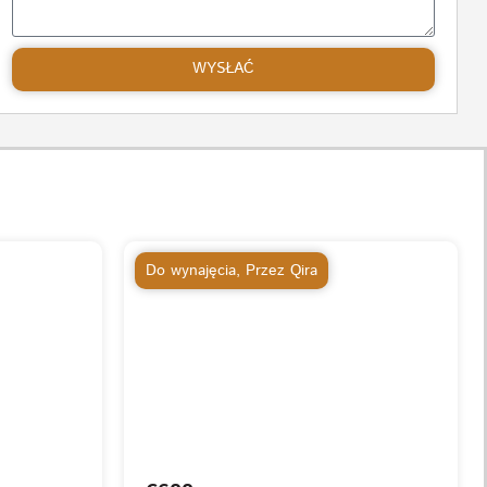
WYSŁAĆ
Do wynajęcia
,
Przez Qira