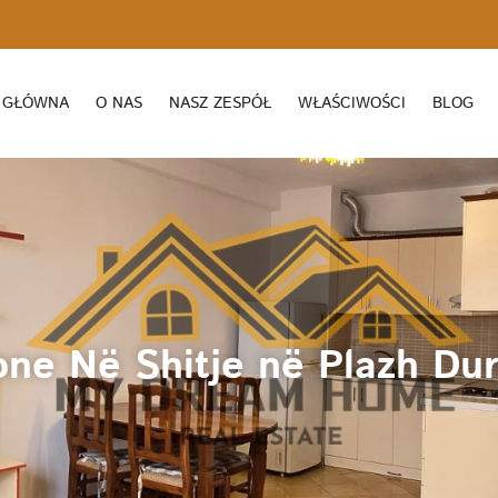
 GŁÓWNA
O NAS
NASZ ZESPÓŁ
WŁAŚCIWOŚCI
BLOG
ne Në Shitje në Plazh Dur