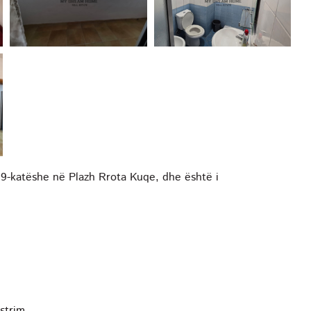
 9-katëshe në Plazh Rrota Kuqe, dhe është i
istrim